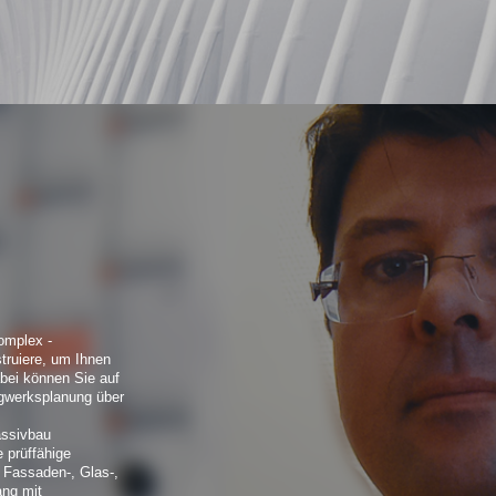
omplex -
truiere, um Ihnen
bei können Sie auf
agwerksplanung über
assivbau
e prüffähige
 Fassaden-, Glas-,
ang mit